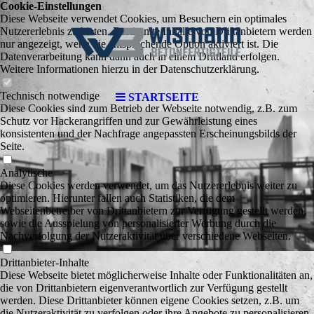
Cookie-Einstellungen
Diese Webseite verwendet Cookies, um Besuchern ein optimales
Nutzererlebnis zu bieten. Bestimmte Inhalte von Drittanbietern werden
nur angezeigt, wenn die entsprechende Option aktiviert ist. Die
Datenverarbeitung kann dann auch in einem Drittland erfolgen.
Weitere Informationen hierzu in der Datenschutzerklärung.
Technisch notwendige
STARTSEITE
Diese Cookies sind zum Betrieb der Webseite notwendig, z.B. zum
Schutz vor Hackerangriffen und zur Gewährleistung eines
konsistenten und der Nachfrage angepassten Erscheinungsbilds der
Seite.
Analytische
Diese Cookies werden verwendet, um das Nutzererlebnis weiter zu
optimieren. Hierunter fallen auch Statistiken, die dem
Webseitenbetreiber von Drittanbietern zur Verfügung gestellt werden,
sowie die Ausspielung von personalisierter Werbung durch die
Nachverfolgung der Nutzeraktivität über verschiedene Webseiten.
Drittanbieter-Inhalte
Diese Webseite bietet möglicherweise Inhalte oder Funktionalitäten an,
die von Drittanbietern eigenverantwortlich zur Verfügung gestellt
werden. Diese Drittanbieter können eigene Cookies setzen, z.B. um
die Nutzeraktivität zu verfolgen oder ihre Angebote zu personalisieren